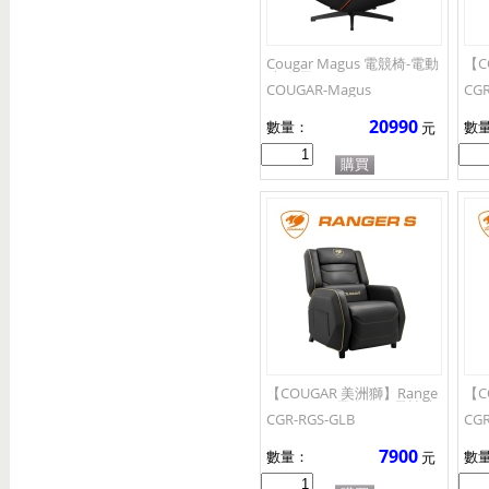
Cougar Magus 電競椅-電動
【C
沙發(黑)
er
COUGAR-Magus
CG
20990
數量：
數
元
【COUGAR 美洲獅】Range
【C
r S Royal（黑金線）電競沙
r 
CGR-RGS-GLB
CGR
發
7900
數量：
數
元