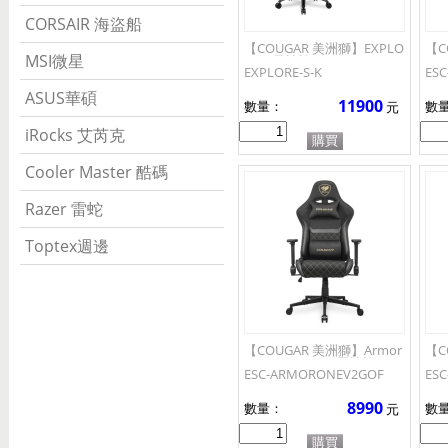
CORSAIR 海盜船
【COUGAR 美洲獅】EXPLO
【C
MSI微星
RE S 電競椅
DE
EXPLORE-S-K
ESC
ASUS華碩
11900
數量：
數
元
iRocks 艾芮克
Cooler Master 酷碼
Razer 雷蛇
Toptex週邊
【COUGAR 美洲獅】Armor
【C
One V2 Good F 電競椅
One
ESC-ARMORONEV2GOF
ES
8990
數量：
數
元