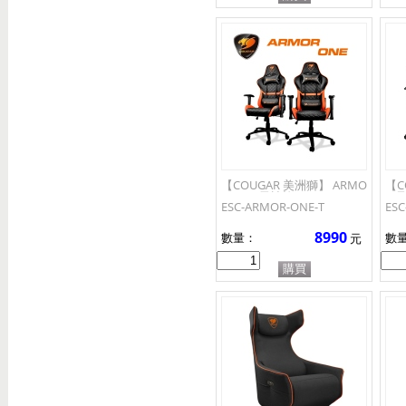
【COUGAR 美洲獅】 ARMO
【C
R ONE 電競椅
R
ESC-ARMOR-ONE-T
ES
完
8990
數量：
數
元