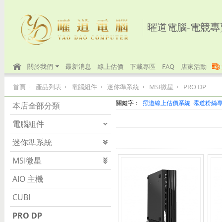
曜道電腦-電競專
關於我們
最新消息
線上估價
下載專區
FAQ
店家活動
首頁
產品列表
電腦組件
迷你準系統
MSI微星
PRO DP
關鍵字：
霐道線上估價系統
霐道粉絲
本店全部分類
電腦組件
迷你準系統
MSI微星
AIO 主機
CUBI
PRO DP