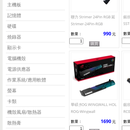
主機板
記憶體
聯力 Strimer 24Pin RGB 延
銀欣
長線
SST
Strimer-24Pin-RGB
硬碟
990
數
數量：
元
燒錄器
顯示卡
電腦機殼
電源供應器
作業系統/應用軟體
螢幕
卡類
華碩 ROG WINGWALL HOL
銀欣
DER 顯示卡支撐架
質P
機殼風扇/散熱器
ROG-Wingwall
RC0
1690
數量：
數
元
散熱膏