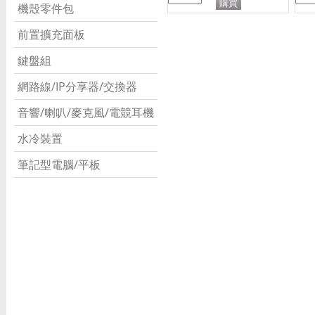
機殼零件包
前置擴充面板
鍵盤組
網路線/IP分享器/交換器
音響/喇叭/麥克風/電競耳機
水冷裝置
筆記型電腦/平板