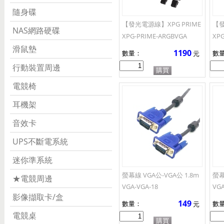
隨身碟
【發光電源線】XPG PRIME
【發
NAS網路硬碟
A.RGB 延長線 VGA(2組6+2P
A.R
XPG-PRIME-ARGBVGA
XPG
in)
滑鼠墊
1190
數量：
數
元
行動裝置周邊
電競椅
耳機架
音效卡
UPS不斷電系統
迷你準系統
螢幕線 VGA公-VGA公 1.8m
螢幕
★電競周邊
VGA-VGA-18
VGA
影像擷取卡/盒
149
數量：
數
元
電競桌