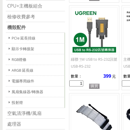
CPU+主機板組合
檢修收費參考
機殼配件
PCIe 延長排線
顯示卡轉接架
綠聯 1M USB to RS-232訊號
主機
RGB燈條
轉換器
分
USB-RS-232
USB
ARGB 延長線
399
數量：
數
元
電腦專用線件
風扇集線器/轉換器
投射燈
空氣清淨機/風扇
處理器