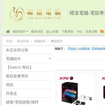
曜道電腦-電競專
關於我們
最新消息
線上估價
下載專區
FAQ
店家活動
首頁
產品列表
電腦組件
機殼配件
關鍵字：
霐道線上估價系統
霐道粉絲
本店全部分類
電腦組件
【Switch 專區】
整組套餐專區
滑鼠
外接盒
鍵盤/電競鍵盤/搖桿