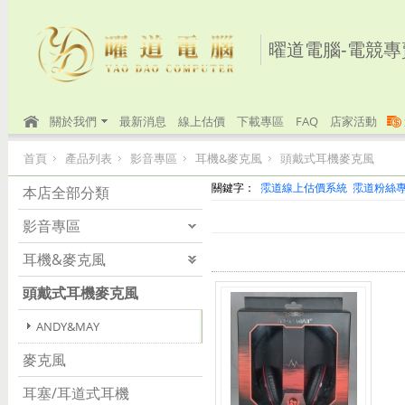
曜道電腦-電競專
關於我們
最新消息
線上估價
下載專區
FAQ
店家活動
首頁
產品列表
影音專區
耳機&麥克風
頭戴式耳機麥克風
關鍵字：
霐道線上估價系統
霐道粉絲
本店全部分類
影音專區
耳機&麥克風
頭戴式耳機麥克風
ANDY&MAY
麥克風
耳塞/耳道式耳機