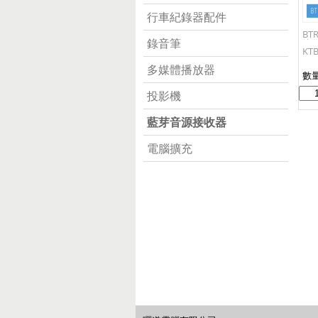
行車紀錄器配件
BT
錄音筆
接收
KTB
多媒體播放器
數
投影機
藍芽音源接收器
電腦擴充