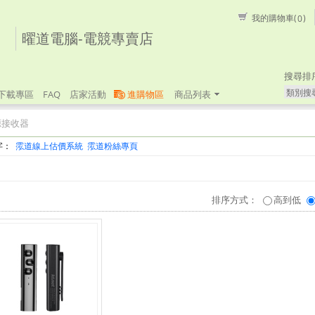
我的購物車(
)
0
曜道電腦-電競專賣店
搜尋排
類別搜
下載專區
FAQ
店家活動
進購物區
商品列表
源接收器
字：
霐道線上估價系統
霐道粉絲專頁
排序方式：
高到低