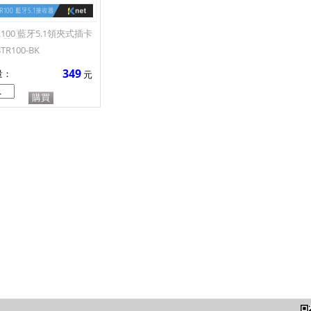
R100 藍牙5.1領夾式插卡
器 黑
TR100-BK
349
量：
元