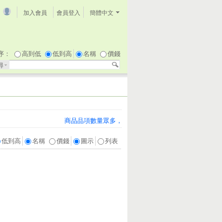
加入會員
會員登入
簡體中文
序：
高到低
低到高
名稱
價錢
尋
商品品項數量眾多，無法即時更新庫存和價格，可先詢
低到高
名稱
價錢
圖示
列表