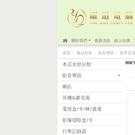
關於我們
最新消息
線上估價
首頁
產品列表
影音專區
藍芽音
關鍵
本店全部分類
影音專區
喇叭
耳機&麥克風
電視盒/卡/棒/週邊
影像擷取盒/卡
行車記錄器