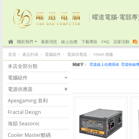
曜道電腦-電競專
關於我們
最新消息
線上估價
下載專區
FAQ
店家活動
首頁
產品列表
電腦組件
電源供應器
YAMA 德隆
關鍵字：
霐道線上估價系統
霐道粉絲
本店全部分類
電腦組件
電源供應器
Apexgaming 首利
Fractal Design
海韻 Seasonic
Cooler Master酷碼