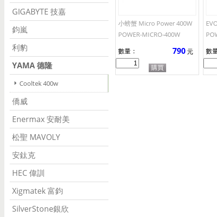
GIGABYTE 技嘉
小螃蟹 Micro Power 400W
EV
鈞嵐
POWER-MICRO-400W
PO
利豹
790
數量：
數
元
YAMA 德隆
Cooltek 400w
僑威
Enermax 安耐美
松聖 MAVOLY
安鈦克
HEC 偉訓
Xigmatek 富鈞
SilverStone銀欣