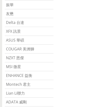
振華
友懋
Delta 台達
XFX 訊景
ASUS 華碩
COUGAR 美洲獅
NZXT 恩傑
MSI 微星
ENHANCE 益衡
Montech 君主
Lian Li聯力
ADATA 威剛